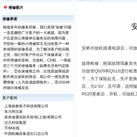
维修图片
保修承诺
根据多年的服务经验，我们发现“保修”问题
一直是捆扰广大客户的一大难题。因为客
户总是担心维修单位服务后的保障问题，
可恰恰一般的小维修部又无法给客户一种
安桥功放机接通电源后，功
有保障的保修承诺。为了解决客户的后顾
之忧，我们对客户作出以下保修承诺：①
对所维修的音响，功放机，CD机，一律提
故障检修：根据故障现象首
供三个月的保修服务（如事先另有约定除
功放管Q509和Q510进行检
外）。②在保修期之内，出现原故障或原
配件再次损坏的情况，我公司一律负责免
下，为了保险起见，先不更换
费维修（人为造成故障除外）。③10分钟
压，为2.5V，且可调，说明输
内做出保修反应.
R520更换后，开机，功放
客户案例
·上海稳泰电子科技有限公司
·东大阿尔派
·派肯迪通讯技术咨询(上海)有限公司
·汉王科技集团
·TOM在线
·中国机械设备进出口总公司