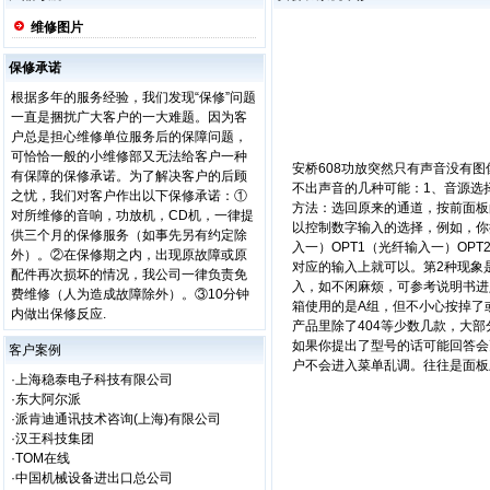
维修图片
保修承诺
根据多年的服务经验，我们发现“保修”问题
一直是捆扰广大客户的一大难题。因为客
户总是担心维修单位服务后的保障问题，
可恰恰一般的小维修部又无法给客户一种
安桥608功放
突然只有声音没有图
有保障的保修承诺。为了解决客户的后顾
不出声音的几种可能：1、音源选
之忧，我们对客户作出以下保修承诺：①
方法：选回原来的通道，按前面板
对所维修的音响，功放机，CD机，一律提
以控制数字输入的选择，例如，你
供三个月的保修服务（如事先另有约定除
入一）OPT1（光纤输入一）OPT
外）。②在保修期之内，出现原故障或原
对应的输入上就可以。第2种现象
配件再次损坏的情况，我公司一律负责免
入，如不闲麻烦，可参考说明书进
费维修（人为造成故障除外）。③10分钟
箱使用的是A组，但不小心按掉了
内做出保修反应.
产品里除了404等少数几款，大
如果你提出了型号的话可能回答会
客户案例
户不会进入菜单乱调。往往是面板
·上海稳泰电子科技有限公司
·东大阿尔派
·派肯迪通讯技术咨询(上海)有限公司
·汉王科技集团
·TOM在线
·中国机械设备进出口总公司