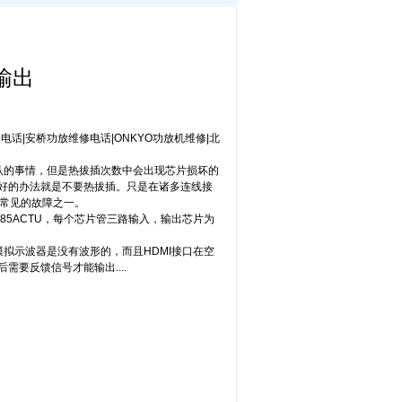
I输出
修电话
|
安桥功放维修电话
|
ONKYO功放机维修
|
北
认的事情，但是热拔插次数中会出现芯片损坏的
好的办法就是不要热拔插。只是在诸多连线接
来常见的故障之一。
85ACTU，每个芯片管三路输入，输出芯片为
拟示波器是没有波形的，而且HDMI接口在空
要反馈信号才能输出....