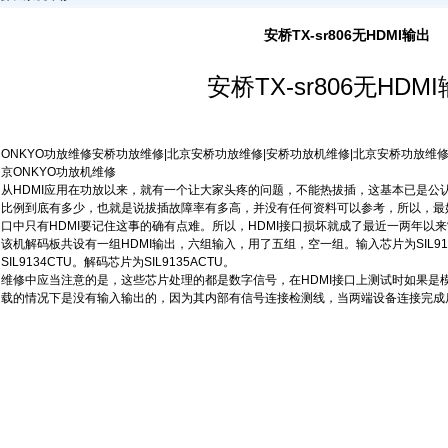
安桥TX-sr806无HDMI输出
安桥TX-sr806无HDM
ONKYO功放维修
安桥功放维修
|
北京安桥功放维修
|
安桥功放机维修
|
北京安桥功放维
京ONKYO功放机维修
从HDMI应用在功放以来，就有一个让大家头疼的问题，不能热拔插，这基本已是公
比例到底有多少，也就是说拔插故障率有多高，并没有任何资料可以参考，所以，最
口中只有HDMI要记住这事的确有点难。所以，HDMI接口损坏就成了最近一两年以
该机解码板共设有一组HDMI输出，六组输入，用了五组，空一组。输入芯片为SIL91
SIL9134CTU。解码芯片为SIL9135ACTU。
维修中应当注意的是，这些芯片处理的都是数字信号，在HDMI接口上测试时如果是模
载的情况下是没有输入输出的，因为其内部有信号连接检测线，当两端设备连接完成后需