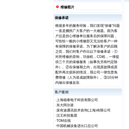
维修图片
保修承诺
根据多年的服务经验，我们发现“保修”问题
一直是捆扰广大客户的一大难题。因为客
户总是担心维修单位服务后的保障问题，
可恰恰一般的小维修部又无法给客户一种
有保障的保修承诺。为了解决客户的后顾
之忧，我们对客户作出以下保修承诺：①
对所维修的音响，功放机，CD机，一律提
供三个月的保修服务（如事先另有约定除
外）。②在保修期之内，出现原故障或原
配件再次损坏的情况，我公司一律负责免
费维修（人为造成故障除外）。③10分钟
内做出保修反应.
客户案例
·上海稳泰电子科技有限公司
·东大阿尔派
·派肯迪通讯技术咨询(上海)有限公司
·汉王科技集团
·TOM在线
·中国机械设备进出口总公司